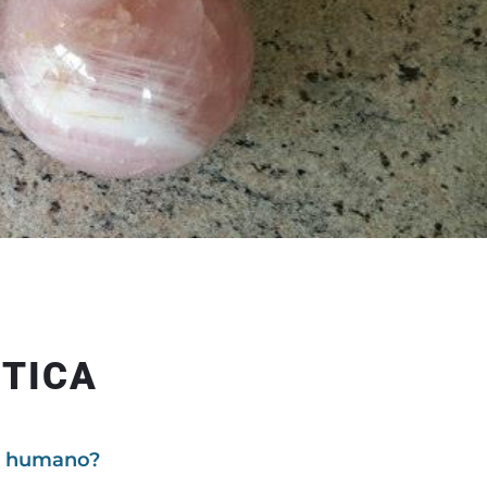
NTICA
r humano?