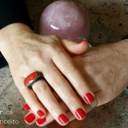
S
nica
nceito