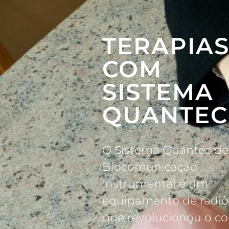
TERAPIA
COM
SISTEMA
QUANTEC
O Sistema Quantec de
Biocomunicação
Instrumental é um
equipamento de radiô
que revolucionou o co